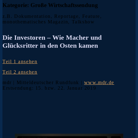
Kategorie: Große Wirtschaftssendung
z.B. Dokumentation, Reportage, Feature,
monothematisches Magazin, Talkshow
Die Investoren – Wie Macher und
Glücksritter in den Osten kamen
Teil 1 ansehen
Teil 2 ansehen
mdr | Mitteldeutscher Rundfunk |
www.mdr.de
Erstsendung: 15. bzw. 22. Januar 2019