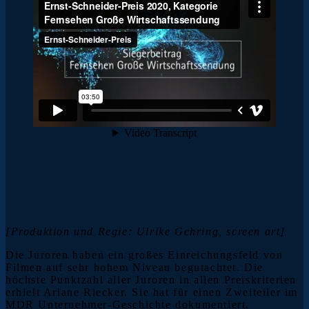
[Produktion und Regie: Ulrike Gehring, screen art]
Die Juroren haben ein großes Einreichungsfeld von
Filmen auf sehr hohem Niveau begutachtet. Die
höchste Punktzahl aller Juroren in allen Preiskriterien
erhielt Ariane Riecker. Sie hat für einen Zweiteiler im
MDR Unternehmer-Geschichte dokumentiert.