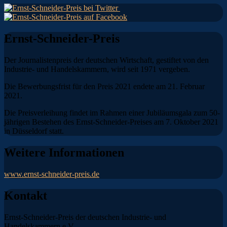
Ernst-Schneider-Preis
Der Journalistenpreis der deutschen Wirtschaft, gestiftet von den
Industrie- und Handelskammern, wird seit 1971 vergeben.
Die Bewerbungsfrist für den Preis 2021 endete am 21. Februar
2021.
Die Preisverleihung findet im Rahmen einer Jubiläumsgala zum 50-
jährigen Bestehen des Ernst-Schneider-Preises am 7. Oktober 2021
in Düsseldorf statt.
Weitere Informationen
www.ernst-schneider-preis.de
Kontakt
Ernst-Schneider-Preis der deutschen Industrie- und
Handelskammern e.V.