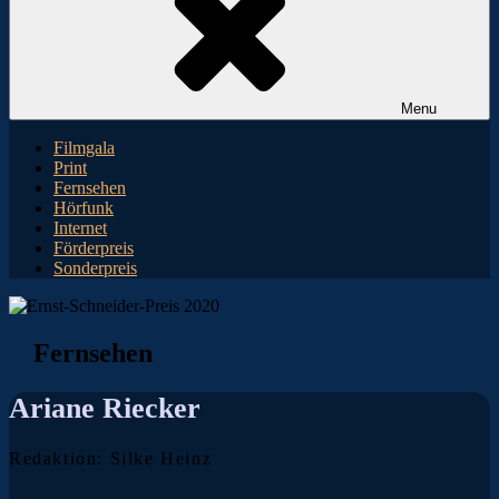
Menu
Filmgala
Print
Fernsehen
Hörfunk
Internet
Förderpreis
Sonderpreis
Fernsehen
Ariane Riecker
Redaktion: Silke Heinz