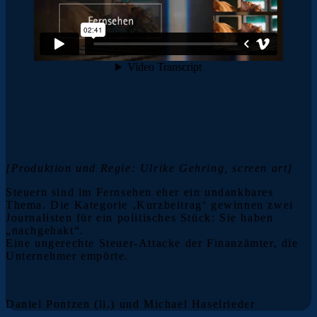
[Produktion und Regie: Ulrike Gehring, screen art]
Steuern sind im Fernsehen eher ein undankbares
Thema. Die Kategorie ‚Kurzbeitrag‘ gewinnen zwei
Journalisten für ein politisches Stück: Sie haben
„nachgehakt“.
Eine ungerechte Steuer-Attacke der Finanzämter, die
Unternehmer empörte.
Daniel Pontzen (li.) und Michael Haselrieder