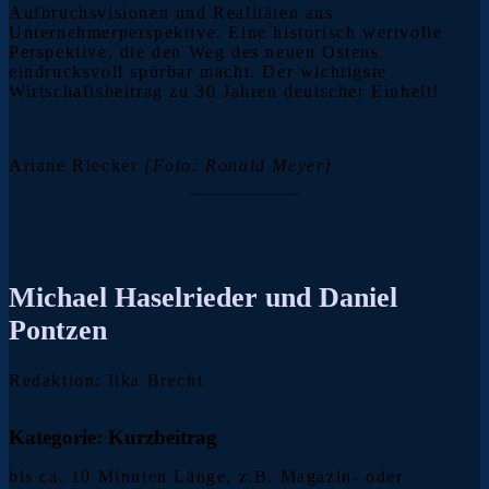
Aufbruchsvisionen und Realitäten aus
Unternehmerperspektive. Eine historisch wertvolle
Perspektive, die den Weg des neuen Ostens
eindrucksvoll spürbar macht. Der wichtigste
Wirtschaftsbeitrag zu 30 Jahren deutscher Einheit!
Ariane Riecker
[Foto: Ronald Meyer]
Michael Haselrieder und Daniel
Pontzen
Redaktion: Ilka Brecht
Kategorie: Kurzbeitrag
bis ca. 10 Minuten Länge, z.B. Magazin- oder